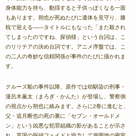
身体能力を持ち、動揺すると子供っぽくなる一面
もあります。朔也が死ぬたびに遺体を見守り、膝
枕で迎える――タイトルにもなった「また殺され
てしまったのですね、探偵様」という台詞は、こ
のリリテアの決め台詞です。アニメ序盤では、こ
の二人の奇妙な信頼関係が事件のたびに描かれま
す。
クルーズ船の事件以降、原作では幼馴染の刑事・
漫呂木薫太（まろぎ・かんた）が登場し、警察側
の視点から朔也に絡みます。さらに2巻に進むと、
父・追月断也の死の裏に「セブン・オールドメ
ン」という凶悪な犯罪組織の影があることが示さ
れ、英国の探偵フェイドと協力して遊園地の密室