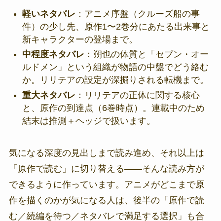
軽いネタバレ
：アニメ序盤（クルーズ船の事
件）の少し先、原作1〜2巻分にあたる出来事と
新キャラクターの登場まで。
中程度ネタバレ
：朔也の体質と「セブン・オー
ルドメン」という組織が物語の中盤でどう絡む
か。リリテアの設定が深掘りされる転機まで。
重大ネタバレ
：リリテアの正体に関する核心
と、原作の到達点（6巻時点）。連載中のため
結末は推測＋ヘッジで扱います。
気になる深度の見出しまで読み進め、それ以上は
「原作で読む」に切り替える――そんな読み方が
できるように作っています。アニメがどこまで原
作を描くのかが気になる人は、後半の「原作で読
む／続編を待つ／ネタバレで満足する選択」も合