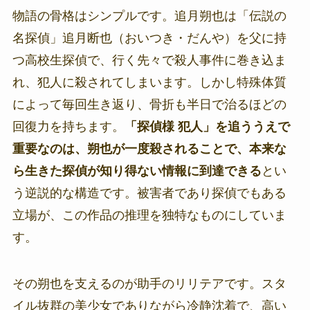
物語の骨格はシンプルです。追月朔也は「伝説の
名探偵」追月断也（おいつき・だんや）を父に持
つ高校生探偵で、行く先々で殺人事件に巻き込ま
れ、犯人に殺されてしまいます。しかし特殊体質
によって毎回生き返り、骨折も半日で治るほどの
回復力を持ちます。
「探偵様 犯人」を追ううえで
重要なのは、朔也が一度殺されることで、本来な
ら生きた探偵が知り得ない情報に到達できる
とい
う逆説的な構造です。被害者であり探偵でもある
立場が、この作品の推理を独特なものにしていま
す。
その朔也を支えるのが助手のリリテアです。スタ
イル抜群の美少女でありながら冷静沈着で、高い