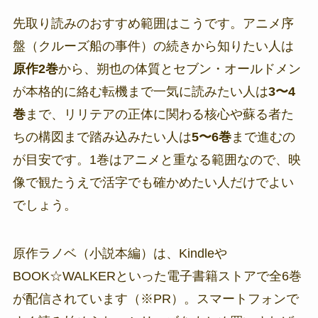
先取り読みのおすすめ範囲はこうです。アニメ序
盤（クルーズ船の事件）の続きから知りたい人は
原作2巻
から、朔也の体質とセブン・オールドメン
が本格的に絡む転機まで一気に読みたい人は
3〜4
巻
まで、リリテアの正体に関わる核心や蘇る者た
ちの構図まで踏み込みたい人は
5〜6巻
まで進むの
が目安です。1巻はアニメと重なる範囲なので、映
像で観たうえで活字でも確かめたい人だけでよい
でしょう。
原作ラノベ（小説本編）は、Kindleや
BOOK☆WALKERといった電子書籍ストアで全6巻
が配信されています（※PR）。スマートフォンで