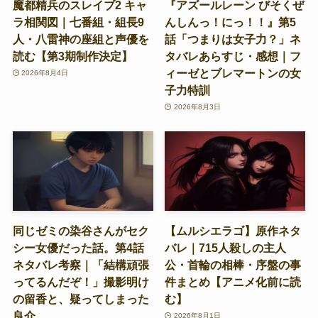
魔都精兵のスレイブ2 キャ
『アズールレーン びそくぜ
ラ相関図｜七番組・組長9
んしんっ！にっ！！』第5
人・八雷神の座組と声優を
話「つまりは女子力？」ネ
読む【第3期制作決定】
タバレあらすじ・感想｜フ
ィーゼとブレマートンの女
2026年8月4日
子力特訓
2026年8月3日
同じゼミの染谷さんがセク
【ムルシエラゴ】原作ネタ
シー女優だった話。第4話
バレ｜715人殺しの主人
ネタバレ考察｜「結構頑張
公・首輪の相棒・序盤の事
ってるんだぞ！」撮影明け
件まとめ【アニメ化前に読
の留香と、疑ってしまった
む】
良介
2026年8月1日