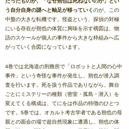
だったものが、「なぜ朔也は死ねないのか」とい
う自分自身の謎へと軸足が移っていく
のが、この
中盤の大きな転機です。怪盗という、探偵の対極
にいる存在が朔也の体質に興味を示す構図は、物
語のスケールが個人の事件から大きな枠組みへ広
がっていく合図になっています。
4巻では北海道の刑務所で「ロボットと人間の心中
事件」という奇怪な事件が発生し、朔也が潜入調
査を行います。死を扱う作品でありながら、舞台
ごとにミステリーの種類（密室・孤島・潜入）を
変えてくる構成は、てにをは作品の特徴のひとつ
です。5巻では、オカルト考古学者である朔也の母
親との面会の場で超自然現象に遭遇し、朔也の体