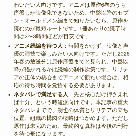
わいたい人向けです。アニメは原作6巻のうち
序盤しか映像化できないため、中盤以降のセブ
ン・オールドメン編まで知りたいなら、原作を
読むのが最短ルートです。1冊あたりの読了時
間は2〜3時間ほどが目安です。
アニメ続編を待つ人
：時間をかけず、映像と声
優の演技で楽しみたい人向けです。ただし2026
年春の放送分は原作序盤までと見られ、中盤以
降が描かれるかは続編の制作次第です。リリテ
アの正体の核心までアニメで観たい場合は、相
応の待ち時間を覚悟する必要があります。
ネタバレで満足する人
：先と核心だけ押さえれ
ば十分、という時短派向けです。本記事の重大
ネタバレまでで、朔也の体質とリリテアの立ち
位置、組織の構図の概略はつかめます。ただし
原作は未完のため、最終的な真相は今後の刊行
を待つ形になります。