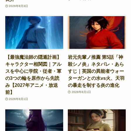
2026年8月3日
【最強魔法師の隠遁計画】
岩元先輩ノ推薦 第5話「神
キャラクター相関図｜アル
殺シノ炎」ネタバレ・あら
スを中心に学院・従者・軍
すじ｜英国の異能者ウォー
の3つの輪を原作から先読
ターガンとの水vs火、天羽
み【2027年アニメ・放送
の暴走を制する炎の進化
前】
2026年8月1日
2026年8月1日