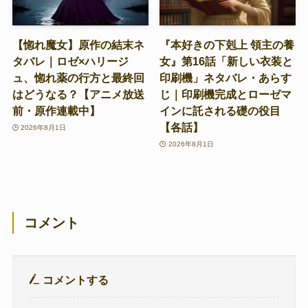
【惚れ魔女】原作の結末ネ
『本好きの下剋上 領主の養
タバレ｜ロゼ×ハリージ
女』第16話「新しい衣装と
ュ、惚れ薬の行方と最終回
印刷機」ネタバレ・あらす
はどうなる？【アニメ放送
じ｜印刷機完成とローゼマ
前・原作連載中】
インに託される礎の役目
【各話】
2026年8月1日
2026年8月1日
コメント
コメントする