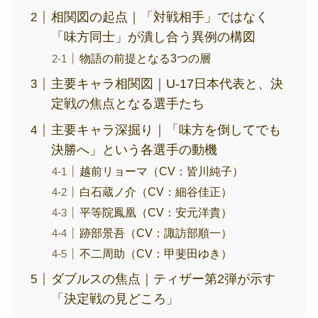
相関図の起点｜「対戦相手」ではなく
「味方同士」が潰し合う異例の構図
物語の前提となる3つの層
主要キャラ相関図｜U-17日本代表と、決
定戦の焦点となる選手たち
主要キャラ深掘り｜「味方を倒してでも
決勝へ」という各選手の動機
越前リョーマ（CV：皆川純子）
白石蔵ノ介（CV：細谷佳正）
平等院鳳凰（CV：安元洋貴）
跡部景吾（CV：諏訪部順一）
不二周助（CV：甲斐田ゆき）
ダブルスの焦点｜ティザー第2弾が示す
「決定戦の見どころ」