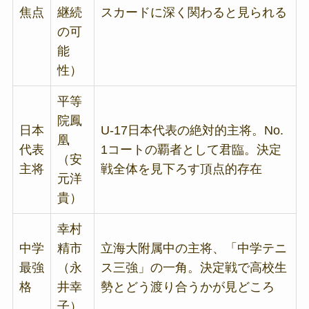
焦点
継続
スカードに深く関わると見られる
の可
能
性）
平等
院鳳
日本
U-17日本代表の絶対的主将。No.
凰
代表
1コートの覇者として君臨。決定
（安
主将
戦全体を見下ろす頂点的存在
元洋
貴）
幸村
中学
精市
立海大附属中の主将、「中学テニ
最強
（永
ス三強」の一角。決定戦で高校生
格
井幸
勢とどう渡り合うかが見どころ
子）