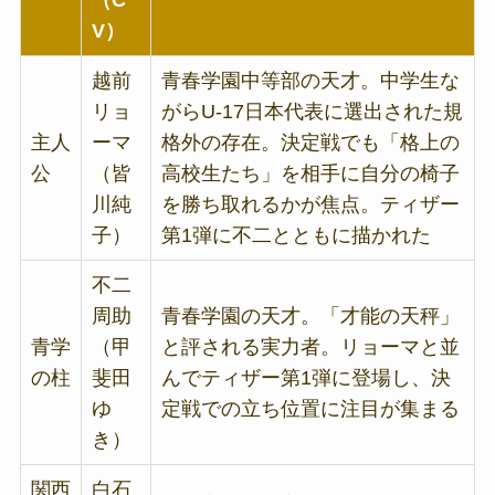
（C
V）
越前
青春学園中等部の天才。中学生な
リョ
がらU-17日本代表に選出された規
主人
ーマ
格外の存在。決定戦でも「格上の
公
（皆
高校生たち」を相手に自分の椅子
川純
を勝ち取れるかが焦点。ティザー
子）
第1弾に不二とともに描かれた
不二
周助
青春学園の天才。「才能の天秤」
青学
（甲
と評される実力者。リョーマと並
の柱
斐田
んでティザー第1弾に登場し、決
ゆ
定戦での立ち位置に注目が集まる
き）
関西
白石