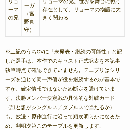
リョ
リョーマの兄。世界を舞台に戦う
ーガ
ーマ
存在として、リョーマの物語に大
（宮
の兄
きく関わる
野真
守）
※上記のうちCVに「未発表・継続の可能性」と記
した選手は、本作でのキャスト正式発表を本記事
執筆時点で確認できていません。テニプリはシリ
ーズを通じて同一声優が役を継続するのが基本で
すが、確定情報ではないため断定を避けていま
す。決勝メンバー決定戦の具体的な対戦カード
（誰と誰がシングルス／ダブルスで当たるか）
も、放送・原作進行に沿って順次明らかになるた
め、判明次第このテーブルを更新します。