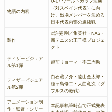
U-17 ワールドカップ決勝
（対スペイン代表）に向
物語の内容
け、出場メンバーを決める
日本代表内部の選抜戦
©許斐 剛／集英社・NAS・
製作
新テニスの王子様プロジェ
クト
ティザービジュア
越前リョーマ・不二周助
ル第1弾
白石蔵ノ介・遠山金太郎・
ティザービジュア
種ヶ島修二・大曲竜次（ダ
ル第2弾
ブルスの激戦）
アニメーション制
本記事執筆時点で正式発表
作・監督・シリー