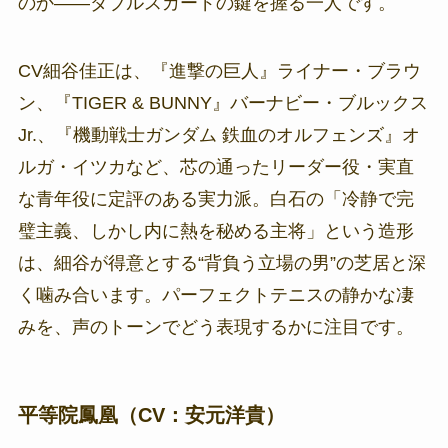
のか——ダブルスカードの鍵を握る一人です。
CV細谷佳正は、『進撃の巨人』ライナー・ブラウ
ン、『TIGER & BUNNY』バーナビー・ブルックス
Jr.、『機動戦士ガンダム 鉄血のオルフェンズ』オ
ルガ・イツカなど、芯の通ったリーダー役・実直
な青年役に定評のある実力派。白石の「冷静で完
璧主義、しかし内に熱を秘める主将」という造形
は、細谷が得意とする“背負う立場の男”の芝居と深
く噛み合います。パーフェクトテニスの静かな凄
みを、声のトーンでどう表現するかに注目です。
平等院鳳凰（CV：安元洋貴）