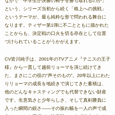
なかで「中学生が決勝の椅子を勝ち取れるのか」
という、シリーズ当初から続く「格上への挑戦」
というテーマが、最も純粋な形で問われる舞台に
なります。ティザー第1弾に不二とともに描かれた
ことからも、決定戦の口火を切る存在として位置
づけられていることがうかがえます。
CV皆川純子は、2001年のTVアニメ『テニスの王子
様』から一貫して越前リョーマを演じ続けてき
た、まさにこの役の“声そのもの”。20年以上にわた
りリョーマの成長を地続きで演じてきた蓄積は、
他のどんなキャスティングでも代替できない財産
です。生意気さと少年らしさ、そして真剣勝負に
入った瞬間の鋭さ——その振れ幅を一人の声で成