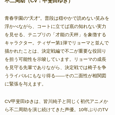
不二周助（CV：甲斐田ゆき）
青春学園の“天才”。普段は穏やかで読めない笑みを
浮かべながら、コートに立てば底の知れない実力
を見せる、テニプリの「才能の天秤」を象徴する
キャラクター。ティザー第1弾でリョーマと並んで
描かれたことは、決定戦編で不二が重要な役回り
を担う可能性を示唆しています。リョーマの成長
を見守る先輩でありながら、決定戦では椅子を争
うライバルにもなり得る——その二面性が相関図
に緊張を与えます。
CV甲斐田ゆきは、皆川純子と同じく初代アニメか
ら不二周助を演じ続けてきた声優。10年ぶりのTV