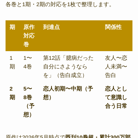
各巻と1期・2期の対応を1枚で整理します。
期
原作
到達点
関係性
対応
巻
1
1〜
第12話「臆病だった
友人〜恋
期
4巻
自分にさようなら
人未満〜
を」（告白成立）
告白
2
5〜
恋人初期〜中期（予
恋人とし
期
8巻
想）
て意識し
（予
合う日常
想）
原作は2026年5月時点で
既刊10巻超・累計300万部