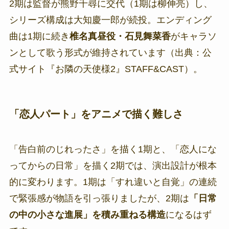
2期は監督が熊野千尋に交代（1期は柳伸亮）し、
シリーズ構成は大知慶一郎が続投。エンディング
曲は1期に続き
椎名真昼役・石見舞菜香
がキャラソ
ンとして歌う形式が維持されています（出典：公
式サイト『お隣の天使様2』STAFF&CAST）。
「恋人パート」をアニメで描く難しさ
「告白前のじれったさ」を描く1期と、「恋人にな
ってからの日常」を描く2期では、演出設計が根本
的に変わります。1期は「すれ違いと自覚」の連続
で緊張感が物語を引っ張りましたが、2期は
「日常
の中の小さな進展」を積み重ねる構造
になるはず