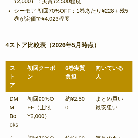
¥2,000）：実質¥2,500程度
シーモア 初回70%OFF：1巻あたり¥228＋残5
巻が定価で¥4,023程度
4ストア比較表（2026年5月時点）
ス
初回クーポ
6巻実質
向いている
ト
ン
負担
人
ア
DM
初回90%O
約¥2,50
まとめ買い
M
FF（上限
0
最安狙い
Bo
¥2,000）
oks