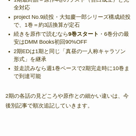
全対応
project No.9続投・大知慶一郎シリーズ構成続投
で、1巻＝約3話換算が定石
続きを原作で読むなら
9巻スタート
・6巻分の最
安はDMM Books初回90%OFF
2期EDは1期と同じ「真昼の一人称キャラソン
形式」を継承
並走読みなら週1巻ペースで2期完走時に10巻ま
で到達可能
2期の各話の見どころや原作との細かい違いは、今
後別記事で順次追記していきます。