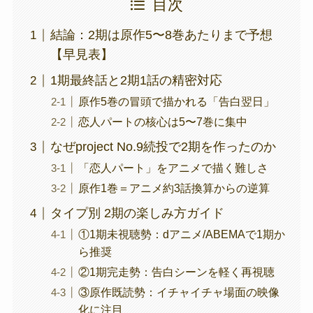
目次
結論：2期は原作5〜8巻あたりまで予想
【早見表】
1期最終話と2期1話の精密対応
原作5巻の冒頭で描かれる「告白翌日」
恋人パートの核心は5〜7巻に集中
なぜproject No.9続投で2期を作ったのか
「恋人パート」をアニメで描く難しさ
原作1巻＝アニメ約3話換算からの逆算
タイプ別 2期の楽しみ方ガイド
①1期未視聴勢：dアニメ/ABEMAで1期か
ら推奨
②1期完走勢：告白シーンを軽く再視聴
③原作既読勢：イチャイチャ場面の映像
化に注目