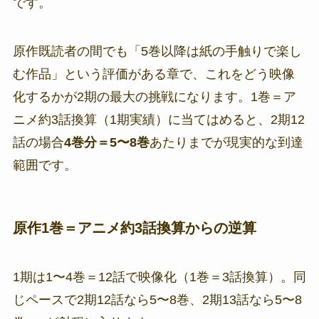
です。
原作既読者の間でも「5巻以降は紙の手触りで楽し
む作品」という評価がある章で、これをどう映像
化するかが2期の最大の挑戦になります。1巻＝ア
ニメ約3話換算（1期実績）に当てはめると、2期12
話の場合
4巻分＝5〜8巻
あたりまでが現実的な到達
範囲です。
原作1巻＝アニメ約3話換算からの逆算
1期は1〜4巻＝12話で映像化（1巻＝3話換算）。同
じペースで2期12話なら5〜8巻、2期13話なら5〜8