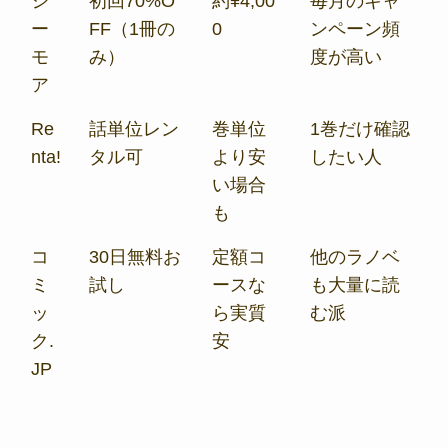
シ
初回70%O
約¥4,00
毎月のキャ
ー
FF（1冊の
0
ンペーン頻
モ
み）
度が高い
ア
Re
話単位レン
巻単位
1巻だけ確認
nta!
タル可
より安
したい人
い場合
も
コ
30日無料お
定額コ
他のラノベ
ミ
試し
ースな
も大量に読
ッ
ら実質
む派
ク.
安
JP