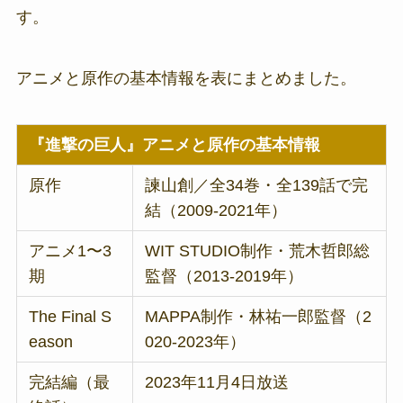
す。
アニメと原作の基本情報を表にまとめました。
『進撃の巨人』アニメと原作の基本情報
原作
諫山創／全34巻・全139話で完
結（2009-2021年）
アニメ1〜3
WIT STUDIO制作・荒木哲郎総
期
監督（2013-2019年）
The Final S
MAPPA制作・林祐一郎監督（2
eason
020-2023年）
完結編（最
2023年11月4日放送