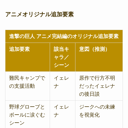
アニメオリジナル追加要素
進撃の巨人 アニメ完結編のオリジナル追加要素
追加要素
該当キ
意図（推測）
ャラ／
シーン
難民キャンプで
イェレ
原作で行方不明
の支援活動
ナ
だったイェレナ
の後日談
野球グローブと
イェレ
ジークへの未練
ボールに涙ぐむ
ナ
を視覚化
シーン