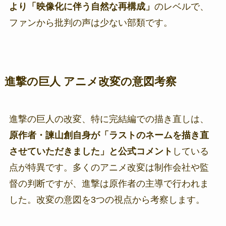
より「映像化に伴う自然な再構成」
のレベルで、
ファンから批判の声は少ない部類です。
進撃の巨人 アニメ改変の意図考察
進撃の巨人の改変、特に完結編での描き直しは、
原作者・諫山創自身が「ラストのネームを描き直
させていただきました」と公式コメント
している
点が特異です。多くのアニメ改変は制作会社や監
督の判断ですが、進撃は原作者の主導で行われま
した。改変の意図を3つの視点から考察します。