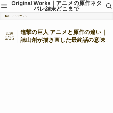
Original Works｜アニメの原作ネタ
バレ結末どこまで
ホーム
アニメ
進撃の巨人 アニメと原作の違い｜
2026
6/05
諫山創が描き直した最終話の意味