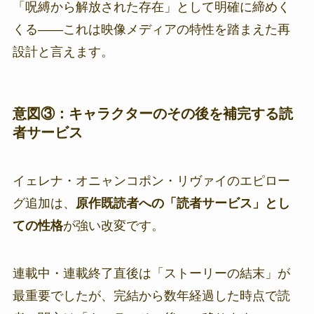
「呪縛から解放された存在」として明確に締めく
くる——これは映像メディアの特性を踏まえた再
設計と言えます。
意図③：キャラクターのその後を補完する読
者サービス
イェレナ・オニャンコポン・リヴァイのエピロー
グ追加は、
原作既読者への「読者サービス」とし
ての性格
が強い改変です。
連載中・連載終了直後は「ストーリーの結末」が
最重要でしたが、完結から数年経過した時点で読