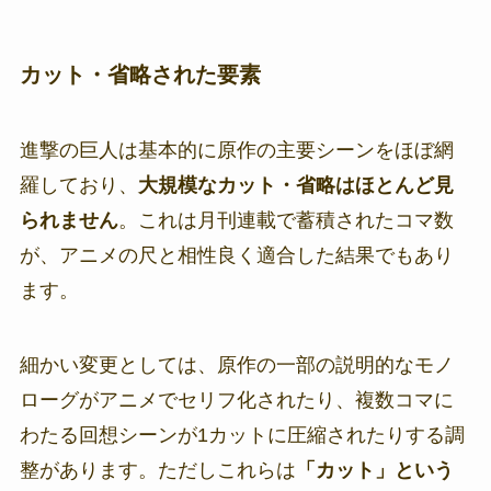
カット・省略された要素
進撃の巨人は基本的に原作の主要シーンをほぼ網
羅しており、
大規模なカット・省略はほとんど見
られません
。これは月刊連載で蓄積されたコマ数
が、アニメの尺と相性良く適合した結果でもあり
ます。
細かい変更としては、原作の一部の説明的なモノ
ローグがアニメでセリフ化されたり、複数コマに
わたる回想シーンが1カットに圧縮されたりする調
整があります。ただしこれらは
「カット」という