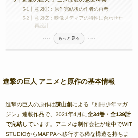
意図①：原作完結後の作者の再考
意図②：映像メディアの特性に合わせた
再設計
もっと見る
進撃の巨人 アニメと原作の基本情報
進撃の巨人の原作は
諫山創
による『別冊少年マガ
ジン』連載作品で、2021年4月に
全34巻・全139話
で完結
しています。アニメは制作会社が途中でWIT
STUDIOからMAPPAへ移行する稀な構造を持ちま