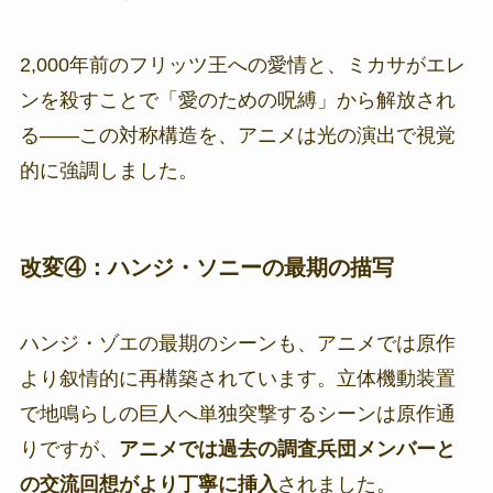
2,000年前のフリッツ王への愛情と、ミカサがエレ
ンを殺すことで「愛のための呪縛」から解放され
る——この対称構造を、アニメは光の演出で視覚
的に強調しました。
改変④：ハンジ・ソニーの最期の描写
ハンジ・ゾエの最期のシーンも、アニメでは原作
より叙情的に再構築されています。立体機動装置
で地鳴らしの巨人へ単独突撃するシーンは原作通
りですが、
アニメでは過去の調査兵団メンバーと
の交流回想がより丁寧に挿入
されました。