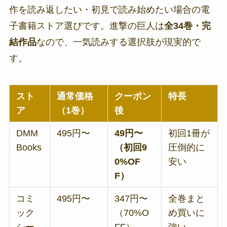
作を読み返したい・初見で読み始めたい場合の電
子書籍ストア選びです。進撃の巨人は
全34巻・完
結作品
なので、一気読みする選択肢が現実的で
す。
スト
通常価格
クーポン
特長
ア
（1巻）
後
DMM
495円〜
49円〜
初回1冊が
Books
（初回9
圧倒的に
0%OF
安い
F）
コミ
495円〜
347円〜
全巻まと
ック
（70%O
め買いに