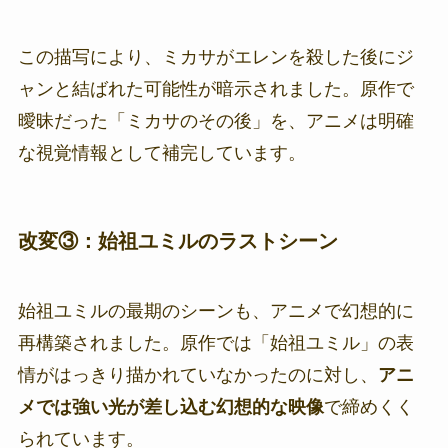
この描写により、ミカサがエレンを殺した後にジ
ャンと結ばれた可能性が暗示されました。原作で
曖昧だった「ミカサのその後」を、アニメは明確
な視覚情報として補完しています。
改変③：始祖ユミルのラストシーン
始祖ユミルの最期のシーンも、アニメで幻想的に
再構築されました。原作では「始祖ユミル」の表
情がはっきり描かれていなかったのに対し、
アニ
メでは強い光が差し込む幻想的な映像
で締めくく
られています。