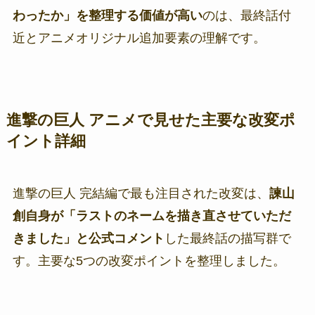
わったか」を整理する価値が高い
のは、最終話付
近とアニメオリジナル追加要素の理解です。
進撃の巨人 アニメで見せた主要な改変ポ
イント詳細
進撃の巨人 完結編で最も注目された改変は、
諫山
創自身が「ラストのネームを描き直させていただ
きました」と公式コメント
した最終話の描写群で
す。主要な5つの改変ポイントを整理しました。