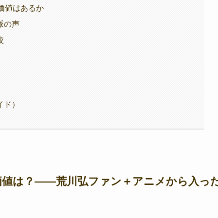
価値はあるか
派の声
較
イド）
価値は？——荒川弘ファン＋アニメから入っ