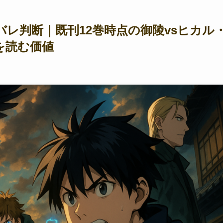
レ判断｜既刊12巻時点の御陵vsヒカル
を読む価値