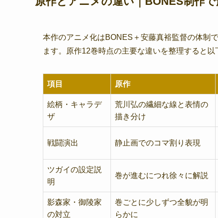
原作とアニメの違い｜BONES制作
本作のアニメ化はBONES＋安藤真裕監督の体制
ます。原作12巻時点の主要な違いを整理すると以
項目
原作
絵柄・キャラデ
荒川弘の繊細な線と表情の
ザ
描き分け
戦闘演出
静止画でのコマ割り表現
ツガイの設定説
巻が進むにつれ徐々に解説
明
影森家・御陵家
巻ごとに少しずつ全貌が明
の対立
らかに