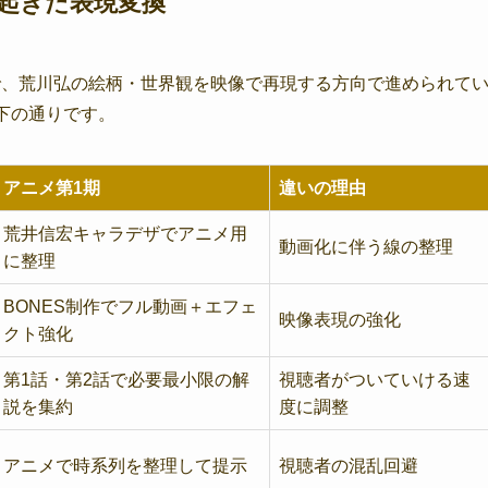
で起きた表現変換
で、荒川弘の絵柄・世界観を映像で再現する方向で進められて
下の通りです。
アニメ第1期
違いの理由
荒井信宏キャラデザでアニメ用
動画化に伴う線の整理
に整理
BONES制作でフル動画＋エフェ
映像表現の強化
クト強化
第1話・第2話で必要最小限の解
視聴者がついていける速
説を集約
度に調整
アニメで時系列を整理して提示
視聴者の混乱回避