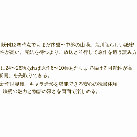
、既刊12巻時点でもまだ序盤〜中盤の山場。荒川弘らしい緻密
性が高い。完結を待つより、放送と並行して原作を追う読み方
に24〜26話あれば原作6〜10巻あたりまで描ける可能性が高
の展開」を先取りできる。
新作世界観・キャラ造形を堪能できる安心の読書体験。
で、絵柄の魅力と物語の深さを両面で楽しめる。