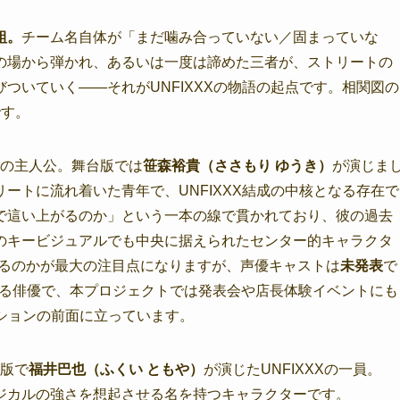
組。
チーム名自体が「まだ噛み合っていない／固まっていな
の場から弾かれ、あるいは一度は諦めた三者が、ストリートの
ついていく——それがUNFIXXXの物語の起点です。相関図の
です。
の主人公。舞台版では
笹森裕貴（ささもり ゆうき）
が演じま
ートに流れ着いた青年で、UNFIXXX結成の中核となる存在で
で這い上がるのか」という一本の線で貫かれており、彼の過去
のキービジュアルでも中央に据えられたセンター的キャラクタ
するのかが最大の注目点になりますが、声優キャストは
未発表
で
する俳優で、本プロジェクトでは発表会や店長体験イベントにも
モーションの前面に立っています。
版で
福井巴也（ふくい ともや）
が演じたUNFIXXXの一員。
ジカルの強さを想起させる名を持つキャラクターです。