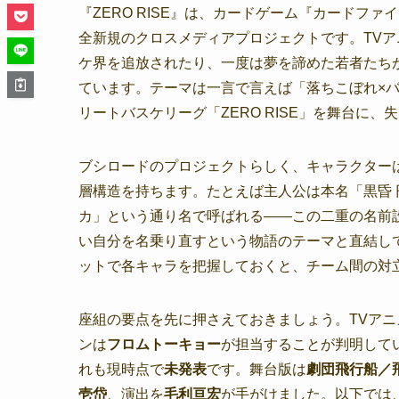
『ZERO RISE』は、カードゲーム『カードファ
全新規のクロスメディアプロジェクトです。TV
ケ界を追放されたり、一度は夢を諦めた若者たち
ています。テーマは一言で言えば「落ちこぼれ×
リートバスケリーグ「ZERO RISE」を舞台に
ブシロードのプロジェクトらしく、キャラクター
層構造を持ちます。たとえば主人公は本名「黒昏 
カ」という通り名で呼ばれる——この二重の名前
い自分を名乗り直すという物語のテーマと直結し
ットで各キャラを把握しておくと、チーム間の対
座組の要点を先に押さえておきましょう。TVア
ンは
フロムトーキョー
が担当することが判明して
れも現時点で
未発表
です。舞台版は
劇団飛行船／
壱岱
、演出を
毛利亘宏
が手がけました。以下では