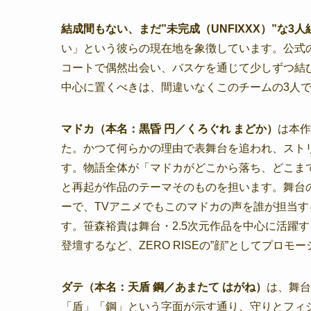
結成間もない、まだ”未完成（UNFIXXX）”な3人
い」という彼らの現在地を象徴しています。公式
コートで偶然出会い、バスケを通じて少しずつ結び
中心に置くべきは、間違いなくこのチームの3人
マドカ（本名：黒昏 円／くろぐれ まどか）
は本作
た。かつて何らかの理由で表舞台を追われ、ストリ
す。物語全体が「マドカがどこから落ち、どこま
と再起が作品のテーマそのものを担います。舞台
ーで、TVアニメでもこのマドカの声を誰が担当
す。笹森裕貴は舞台・2.5次元作品を中心に活躍
登壇するなど、ZERO RISEの”顔”としてプロ
ダテ（本名：天盾 鋼／あまたて はがね）
は、舞台
「盾」「鋼」という字面が示す通り、守りとフィ