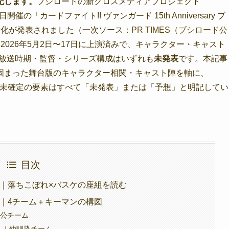
記します。
ブシロードの新クロスメディアプロジェクト
催の「カードファイト!! ヴァンガード 15th Anniversary ブ
舞台化が発表されました（一次ソース：
PR TIMES（ブシロード公
2026年5月2日〜17日に上演済みで、キャラクター・キャスト
・放送時期・監督・シリーズ構成はいずれも
未発表
です。本記事
固まった舞台版のキャラクター相関・キャスト陣を軸に、
す。未確定の要素はすべて「未発表」または「予想」と明記してい
目次
とは｜落ちこぼれ×バスケの座組を読む
関図｜4チーム＋キーマンの構図
人公チーム
ト）｜幼馴染チーム