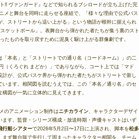
イト!! ヴァンガード』などで知られるブシロードが立ち上げた完
アニメと舞台を同時に走らせる座組で、「様々な理由で公式バス
が、ストリートから這い上がる」という物語が根幹に据えられ
バスケットボール」。表舞台から弾かれた者たちが集う裏のス
、失ったものを取り戻すために泥臭く駆け上がる群像劇です。
は「本名」と「ストリートでの通り名（コードネーム）」の二
円（くろぐれ まどか）」でありながら、コート上では「マド
設計が、公式バスケ界から弾かれた者たちがストリートで新し
ています。相関図を読むうえでは、この「本名／通り名」のセ
立構図が一気に立体的に見えてきます。
ニメのアニメーション制作は
ニチカライン
、キャラクターデザイ
います。監督・シリーズ構成・放送時期・声優キャストはいず
飛行船シアター
で2026年5月2日〜17日に上演され、脚本を
松多
、まず舞台版で先行して固まったキャラクター相関を、チーム