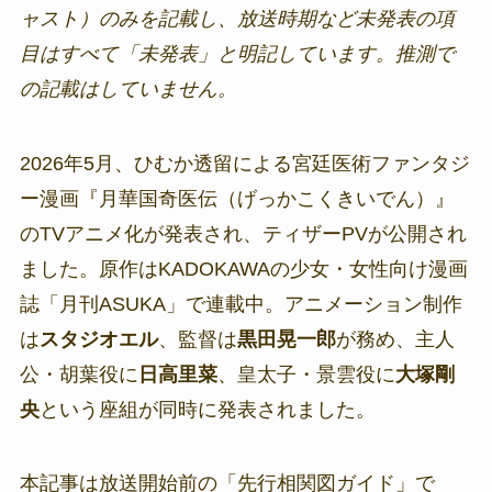
ャスト）のみを記載し、放送時期など未発表の項
目はすべて「未発表」と明記しています。推測で
の記載はしていません。
2026年5月、ひむか透留による宮廷医術ファンタジ
ー漫画『月華国奇医伝（げっかこくきいでん）』
のTVアニメ化が発表され、ティザーPVが公開され
ました。原作はKADOKAWAの少女・女性向け漫画
誌「月刊ASUKA」で連載中。アニメーション制作
は
スタジオエル
、監督は
黒田晃一郎
が務め、主人
公・胡葉役に
日高里菜
、皇太子・景雲役に
大塚剛
央
という座組が同時に発表されました。
本記事は放送開始前の「先行相関図ガイド」で