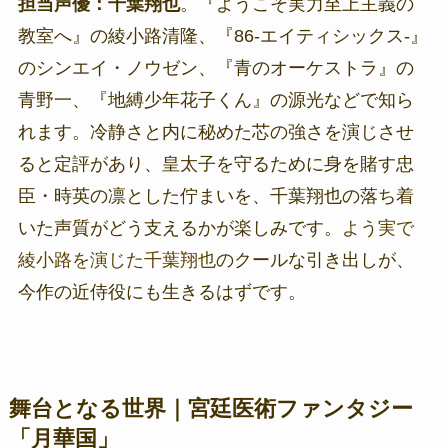
担当声優：千葉翔也
。『ようこそ実力至上主義の
教室へ』の綾小路清隆、『86-エイティシックス-』
のシンエイ・ノウゼン、『青のオーケストラ』の
青野一、『地縛少年花子くん』の源光などで知ら
れます。冷静さと内に秘めた芯の強さを演じさせ
ると定評があり、皇太子を守るために身を賭す忠
臣・時英の凛とした佇まいを、千葉翔也の落ち着
いた声質がどう支えるかが楽しみです。
よう実で
綾小路を演じた千葉翔也
のクールな引き出しが、
今作の近侍役にも生きるはずです。
舞台となる世界｜宮廷医術ファンタジー
「月華国」