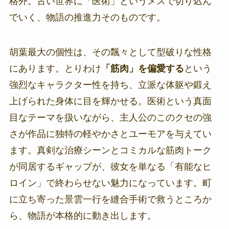
格外。古い世界に「医術」というメスで切り込ん
でいく、物語の推進力そのものです。
胡葉最大の個性は、その飄々として型破りな性格
にあります。とりわけ
「筋肉」を偏愛する
という
強烈なキャラクター性を持ち、立派な体躯や鍛え
上げられた身体に目を輝かせる。医術という真面
目なテーマを扱いながら、主人公のこのクセの強
さが作品に独特の軽やかさとユーモアを与えてい
ます。真剣な治療シーンとコミカルな筋肉トーク
が同居するギャップが、彼女を単なる「有能なヒ
ロイン」で終わらせない魅力になっています。町
に立ち寄った景雲一行を縫合手術で救うところか
ら、物語が本格的に動き出します。