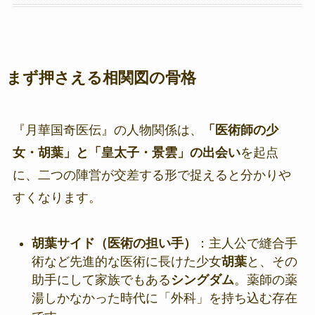
まず押さえる相関図の骨格
『月華国奇医伝』の人物関係は、
「医術師の少
女・胡葉」と「皇太子・景雲」の出会い
を起点
に、二つの陣営が交差する形で捉えると分かりや
すくなります。
胡葉サイド（医術の担い手）
：主人公で縫合手
術など先進的な医術に長けた少女
胡葉
と、その
助手にして家族でもある
シングダム
。薬師の薬
湯しかなかった時代に「外科」を持ち込む存在