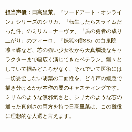
担当声優：日高里菜
。『ソードアート・オンライ
ン』シリーズのシリカ、『転生したらスライムだ
った件』のミリム＝ナーヴァ、『盾の勇者の成り
上がり』のフィーロ、『妖狐×僕SS』の白鬼院
凜々蝶など、芯の強い少女役から天真爛漫なキャ
ラクターまで幅広く演じてきたベテラン。飄々と
していて掴みどころがなく、それでいて医術には
一切妥協しない胡葉の二面性を、どう声の緩急で
描き分けるかが本作の要のキャスティングです。
ミリムのような無邪気さと、シリカのような芯の
通った真剣さの両方を持つ日高里菜は、この難役
に理想的な人選と言えます。