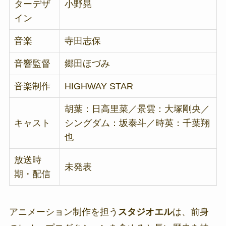
ターデザ
小野晃
イン
音楽
寺田志保
音響監督
郷田ほづみ
音楽制作
HIGHWAY STAR
胡葉：日高里菜／景雲：大塚剛央／
キャスト
シングダム：坂泰斗／時英：千葉翔
也
放送時
未発表
期・配信
アニメーション制作を担う
スタジオエル
は、前身