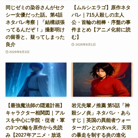
同じゼミの染谷さんがセク
【ムルシエラゴ】原作ネタ
シー女優だった話。第4話
バレ｜715人殺しの主人
ネタバレ考察｜「結構頑張
公・首輪の相棒・序盤の事
ってるんだぞ！」撮影明け
件まとめ【アニメ化前に読
の留香と、疑ってしまった
む】
良介
2026年8月1日
2026年8月3日
【最強魔法師の隠遁計画】
岩元先輩ノ推薦 第5話「神
キャラクター相関図｜アル
殺シノ炎」ネタバレ・あら
スを中心に学院・従者・軍
すじ｜英国の異能者ウォー
の3つの輪を原作から先読
ターガンとの水vs火、天羽
み【2027年アニメ・放送
の暴走を制する炎の進化