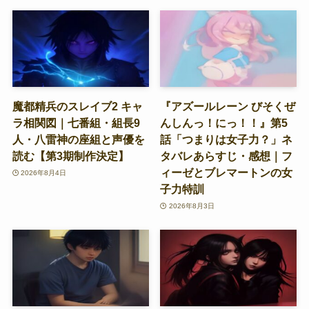
魔都精兵のスレイブ2 キャ
『アズールレーン びそくぜ
ラ相関図｜七番組・組長9
んしんっ！にっ！！』第5
人・八雷神の座組と声優を
話「つまりは女子力？」ネ
読む【第3期制作決定】
タバレあらすじ・感想｜フ
ィーゼとブレマートンの女
2026年8月4日
子力特訓
2026年8月3日