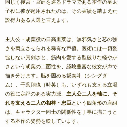
同じく後宮・宮廷を巡るドラマである本作の皇太
子役に彼が起用されたのは、その実績を踏まえた
説得力ある人選と言えます。
主人公・胡葉役の日高里菜は、無邪気さと芯の強
さを両立させられる稀有な声優。医術には一切妥
協しない真剣さと、筋肉を愛する型破りな軽やか
さという胡葉の二面性を、経験豊富な彼女が声で
描き分けます。脇を固める坂泰斗（シングダ
ム）、千葉翔也（時英）も、いずれも支える立場
の役に定評のある実力派。
主人公二人を軸に、そ
れを支える二人の相棒・忠臣
という四角形の座組
は、キャラクター同士の関係性を丁寧に描こうと
する本作の姿勢を映しています。