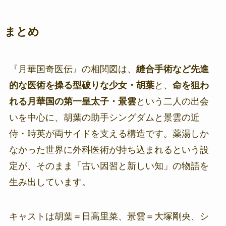
まとめ
『月華国奇医伝』の相関図は、
縫合手術など先進
的な医術を操る型破りな少女・胡葉
と、
命を狙わ
れる月華国の第一皇太子・景雲
という二人の出会
いを中心に、胡葉の助手シングダムと景雲の近
侍・時英が両サイドを支える構造です。薬湯しか
なかった世界に外科医術が持ち込まれるという設
定が、そのまま「古い因習と新しい知」の物語を
生み出しています。
キャストは胡葉＝日高里菜、景雲＝大塚剛央、シ