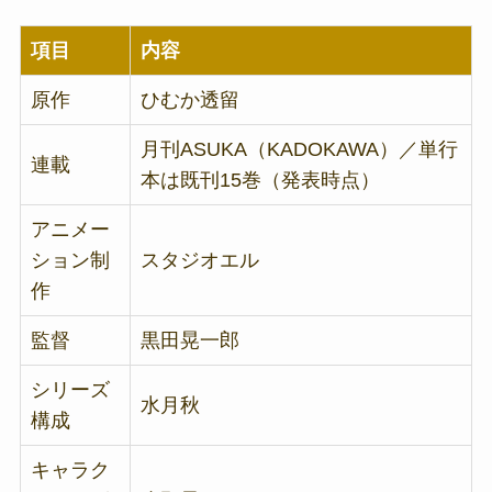
項目
内容
原作
ひむか透留
月刊ASUKA（KADOKAWA）／単行
連載
本は既刊15巻（発表時点）
アニメー
ション制
スタジオエル
作
監督
黒田晃一郎
シリーズ
水月秋
構成
キャラク