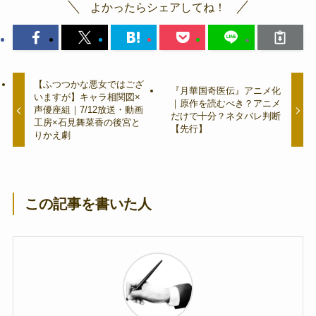
よかったらシェアしてね！
【ふつつかな悪女ではござ
『月華国奇医伝』アニメ化
いますが】キャラ相関図×
｜原作を読むべき？アニメ
声優座組｜7/12放送・動画
だけで十分？ネタバレ判断
工房×石見舞菜香の後宮と
【先行】
りかえ劇
この記事を書いた人