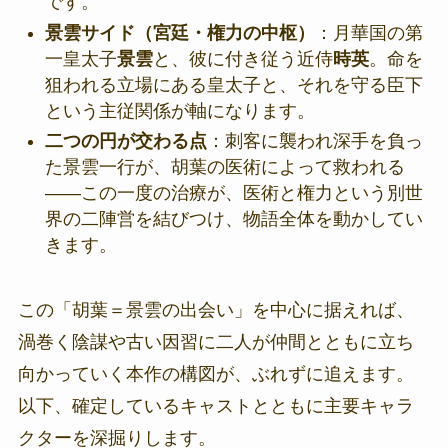
です。
景雲サイド（宮廷・権力の中枢）
：月華国の第
一皇太子
景雲
と、彼に付き従う近侍
時英
。命を
狙われる立場にある皇太子と、それを守る臣下
という主従関係が軸になります。
二つの円が交わる点
：刺客に襲われ深手を負っ
た景雲一行が、胡葉の医術によって救われる
――この一度の治療が、医術と権力という別世
界の二陣営を結びつけ、物語全体を動かしてい
きます。
この「胡葉＝景雲の出会い」を中心に据えれば、
渦巻く陰謀や古い因習に二人が仲間とともに立ち
向かっていく本作の構図が、ぶれずに追えます。
以下、確定しているキャストとともに主要キャラ
クターを深掘りします。