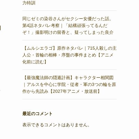
力特訓
同じゼミの染谷さんがセクシー女優だった話。
第4話ネタバレ考察｜「結構頑張ってるんだ
制
ぞ！」撮影明けの留香と、疑ってしまった良介
【ムルシエラゴ】原作ネタバレ｜715人殺しの主
人公・首輪の相棒・序盤の事件まとめ【アニメ
化前に読む】
【最強魔法師の隠遁計画】キャラクター相関図
｜アルスを中心に学院・従者・軍の3つの輪を原
の
作から先読み【2027年アニメ・放送前】
最近のコメント
表示できるコメントはありません。