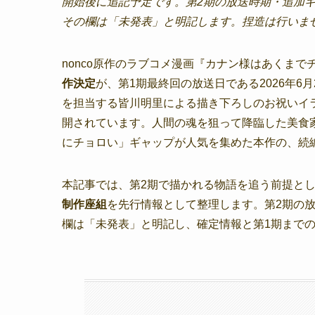
開始後に追記予定です。第2期の放送時期・追加キ
その欄は「未発表」と明記します。捏造は行いま
nonco原作のラブコメ漫画『カナン様はあくま
作決定
が、第1期最終回の放送日である2026年
を担当する皆川明里による描き下ろしのお祝いイ
開されています。人間の魂を狙って降臨した美食
にチョロい」ギャップが人気を集めた本作の、続
本記事では、第2期で描かれる物語を追う前提と
制作座組
を先行情報として整理します。第2期の
欄は「未発表」と明記し、確定情報と第1期まで