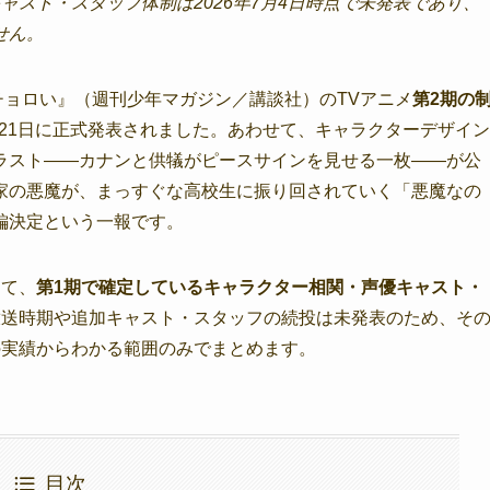
ャスト・スタッフ体制は2026年7月4日時点で未発表であり、
せん。
でチョロい』（週刊少年マガジン／講談社）のTVアニメ
第2期の
6月21日に正式発表されました。あわせて、キャラクターデザイン
ラスト——カナンと供犠がピースサインを見せる一枚——が公
家の悪魔が、まっすぐな高校生に振り回されていく「悪魔なの
編決定という一報です。
して、
第1期で確定しているキャラクター相関・声優キャスト・
放送時期や追加キャスト・スタッフの続投は未発表のため、そ
の実績からわかる範囲のみでまとめます。
目次