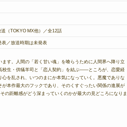
放送（TOKYO MX他）／全12話
決定発表／放送時期は未発表
います。人間の「若く甘い魂」を喰らうために人間界へ降り立
高校生・供犠羊司と「恋人契約」を結ぶ——ところが、恋愛経
り心を乱され、いつのまにか本気になっていく。悪魔でありな
そが本作最大のフックであり、そのくすぐったい関係の進展が
、その距離感がどう深まっていくのかが最大の見どころになり