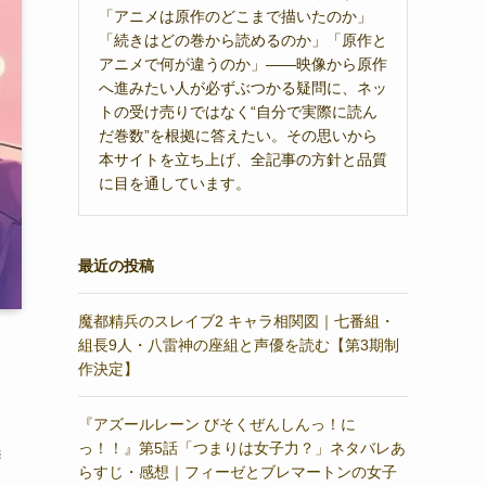
「アニメは原作のどこまで描いたのか」
「続きはどの巻から読めるのか」「原作と
アニメで何が違うのか」——映像から原作
へ進みたい人が必ずぶつかる疑問に、ネッ
トの受け売りではなく“自分で実際に読ん
だ巻数”を根拠に答えたい。その思いから
本サイトを立ち上げ、全記事の方針と品質
に目を通しています。
最近の投稿
魔都精兵のスレイブ2 キャラ相関図｜七番組・
組長9人・八雷神の座組と声優を読む【第3期制
作決定】
『アズールレーン びそくぜんしんっ！に
っ！！』第5話「つまりは女子力？」ネタバレあ
送
らすじ・感想｜フィーゼとブレマートンの女子