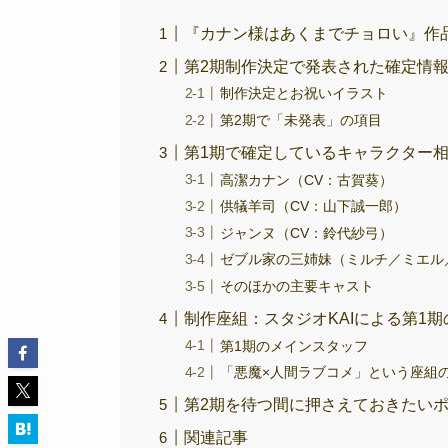
『カナン様はあくまでチョロい』作
第2期制作決定で発表された確定情
制作決定とお祝いイラスト
第2期で「未発表」の項目
第1期で確定しているキャラクター
高潔カナン（CV：古賀葵）
供犠羊司（CV：山下誠一郎）
ジャンヌ（CV：鈴代紗弓）
ゼブル家の三姉妹（ミルチ／ミエル
そのほかの主要キャスト
制作座組：スタジオKAIによる第1期
第1期のメインスタッフ
「悪魔×人間ラブコメ」という座組
第2期を待つ間に押さえておきたい
関連記事