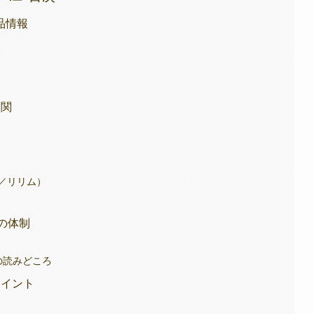
品情報
報
相関
／リリム）
の体制
の読みどころ
ポイント