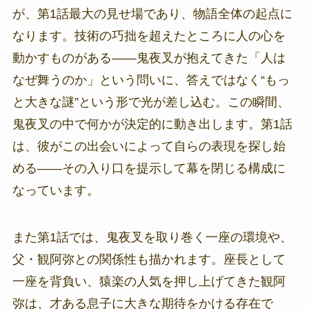
が、第1話最大の見せ場であり、物語全体の起点に
なります。技術の巧拙を超えたところに人の心を
動かすものがある——鬼夜叉が抱えてきた「人は
なぜ舞うのか」という問いに、答えではなく“もっ
と大きな謎”という形で光が差し込む。この瞬間、
鬼夜叉の中で何かが決定的に動き出します。第1話
は、彼がこの出会いによって自らの表現を探し始
める——その入り口を提示して幕を閉じる構成に
なっています。
また第1話では、鬼夜叉を取り巻く一座の環境や、
父・観阿弥との関係性も描かれます。座長として
一座を背負い、猿楽の人気を押し上げてきた観阿
弥は、才ある息子に大きな期待をかける存在で