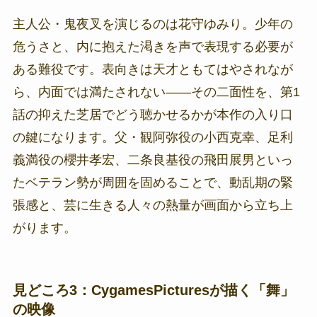
主人公・鬼夜叉を演じるのは花守ゆみり。少年の
危うさと、内に抱えた渇きを声で表現する必要が
ある難役です。表向きは天才ともてはやされなが
ら、内面では満たされない——その二面性を、第1
話の抑えた芝居でどう聴かせるかが本作の入り口
の鍵になります。父・観阿弥役の小西克幸、足利
義満役の櫻井孝宏、二条良基役の飛田展男といっ
たベテラン勢が周囲を固めることで、動乱期の緊
張感と、芸に生きる人々の熱量が画面から立ち上
がります。
見どころ3：CygamesPicturesが描く「舞」
の映像