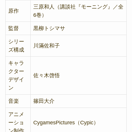
三原和人（講談社『モーニング』／全
原作
6巻）
監督
黒柳トシマサ
シリー
川滿佐和子
ズ構成
キャラ
クター
佐々木啓悟
デザイ
ン
音楽
篠田大介
アニメ
ーショ
CygamesPictures（Cypic）
ン制作