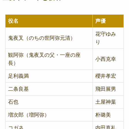
役名
声優
花守ゆみ
鬼夜叉（のちの世阿弥元清）
り
観阿弥（鬼夜叉の父・一座の座
小西克幸
長）
足利義満
櫻井孝宏
二条良基
飛田展男
石也
土屋神葉
増次郎（増阿弥）
朴璐美
コガネ
内田真礼