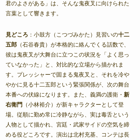
君のよさがある」は、そんな鬼夜叉に向けられた
言葉として響きます。
見どころ
：小鼓方（こつづみかた）見習いの
十二
五郎
（石谷春貴）が本格的に絡んでくる話数で、
彼は鬼夜叉が大舞台に立つこの状況を「よく思っ
ていなかった」と、対比的な立場から描かれま
す。プレッシャーで固まる鬼夜叉と、それを冷や
やかに見る十二五郎という緊張関係が、次の舞台
本番への伏線になります。また、義満の護衛・
新
右衛門
（小林裕介）が新キャラクターとして登
場。従順に勤め常に冷静ながら、実は毒舌という
人物として描かれ、宮廷・武家サイドの空気を締
める役どころです。演出は北村充基、コンテは長