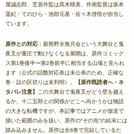
屋誠志郎、芝居作監は髙木晴美、作画監督は坂本
遥紀・てのひら・池部元基・佐々木啓悟が担当し
ています。
原作との対応
：新熊野水無月会という大舞台と鬼
夜叉が重圧で動けなくなる展開は、原作コミック
ス第1巻後半〜第2巻前半に相当する山場と見られ
ます（公式の話数対応表は未公表のため、正確な
巻・話の区切りは未判明）。
【原作既読者へ・ネ
タバレ注意】
この大舞台で鬼夜叉がどう壁を越え
るか、十二五郎との関係がどこへ向かうかは物語
の大きな転機ですが、本記事ではアニメが放送で
描いた範囲のみを扱い、原作の“その先”の結末には
踏み込みません。原作は全6巻で完結しているた